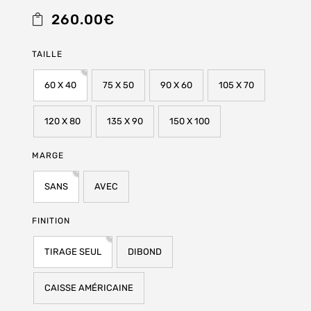
260.00
€
TAILLE
60 X 40
75 X 50
90 X 60
105 X 70
120 X 80
135 X 90
150 X 100
MARGE
SANS
AVEC
FINITION
TIRAGE SEUL
DIBOND
CAISSE AMÉRICAINE