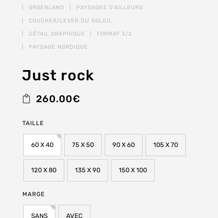
Just rock
260.00
€
TAILLE
60 X 40
75 X 50
90 X 60
105 X 70
120 X 80
135 X 90
150 X 100
MARGE
SANS
AVEC