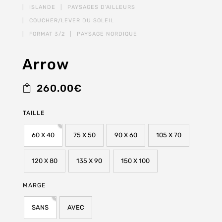
Arrow
260.00
€
TAILLE
60 X 40
75 X 50
90 X 60
105 X 70
120 X 80
135 X 90
150 X 100
MARGE
SANS
AVEC